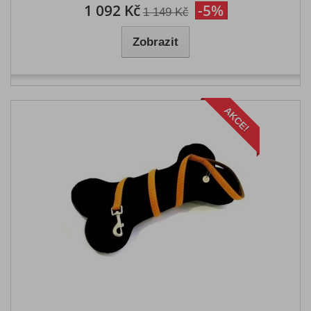
1 092 Kč
-5%
1 149 Kč
Zobrazit
AKCE!