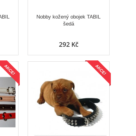
ABIL
Nobby kožený obojek TABIL
šedá
292 Kč
AKCE!
AKCE!