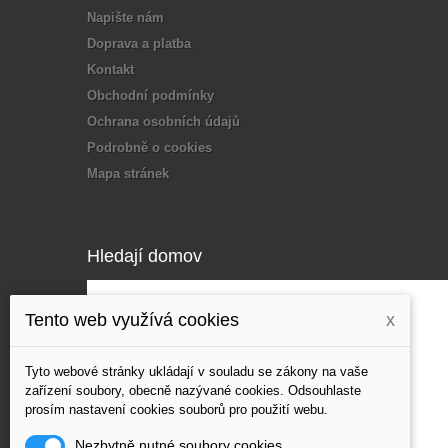
Napište nám
Doprava a platba
Kontakt
Obchodní podmínky
Ochrana osobních údajů
Podrobně o cookies
Mapa stránek
Hledají domov
Tento web využívá cookies
x
Tyto webové stránky ukládají v souladu se zákony na vaše
zařízení soubory, obecně nazývané cookies. Odsouhlaste
prosím nastavení cookies souborů pro použití webu.
Nezbytně nutné soubory cookies