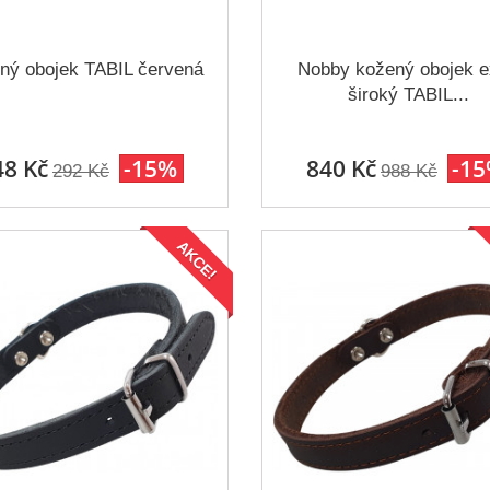
ný obojek TABIL červená
Nobby kožený obojek e
široký TABIL...
48 Kč
-15%
840 Kč
-1
292 Kč
988 Kč
AKCE!