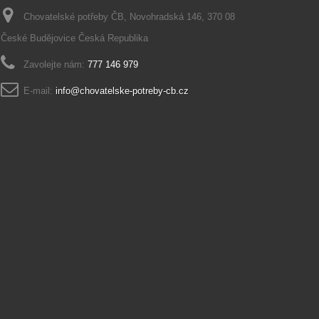
Chovatelské potřeby ČB, Novohradská 146, 370 08
České Budějovice Česká Republika
Zavolejte nám:
777 146 979
E-mail:
info@chovatelske-potreby-cb.cz