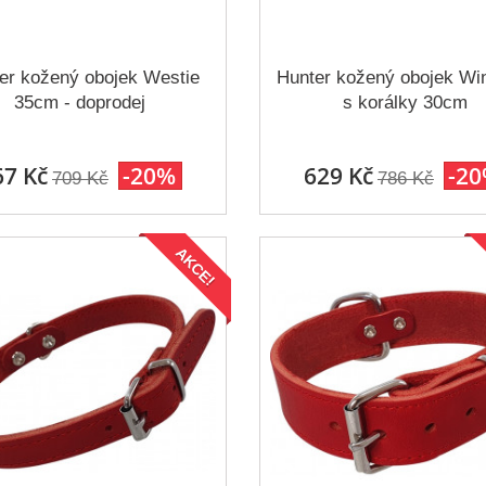
er kožený obojek Westie
Hunter kožený obojek Wi
35cm - doprodej
s korálky 30cm
67 Kč
-20%
629 Kč
-2
709 Kč
786 Kč
AKCE!