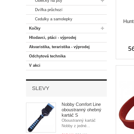
Oblečky na psy
Dvířka průchozí
Cedulky a samolepky
Hunt
Kočky
Hlodavci, ptáci - výprodej
5
Akvaristika, teraristika - výprodej
Odchytová technika
V akci
SLEVY
Nobby Comfort Line
oboustranný ohebný
kartáč S
Oboustranný kartáč
Nobby z jedné...