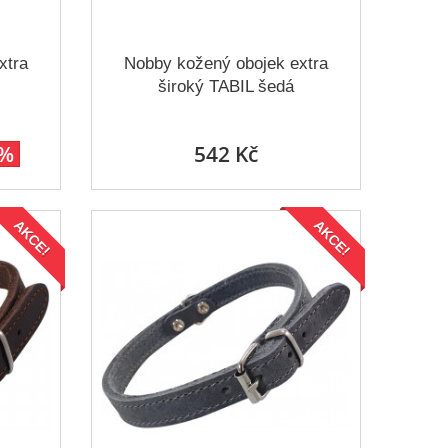
xtra
Nobby kožený obojek extra
široký TABIL šedá
5%
542 Kč
AKCE!
AKCE!