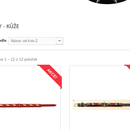
 - KŮŽE
odle
Názvu: od A do Z
se 1 – 12 z 12 položek
AKCE!