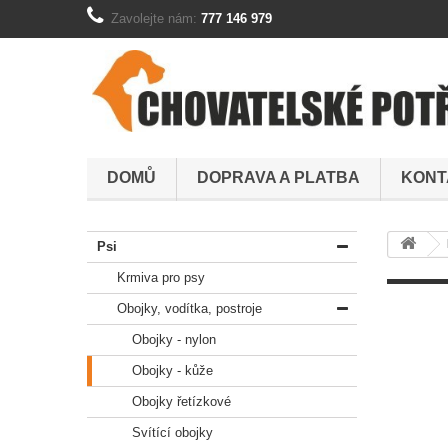
Zavolejte nám:
777 146 979
DOMŮ
DOPRAVA A PLATBA
KONT
Psi
Krmiva pro psy
Obojky, vodítka, postroje
Obojky - nylon
Obojky - kůže
Obojky řetízkové
Svítící obojky