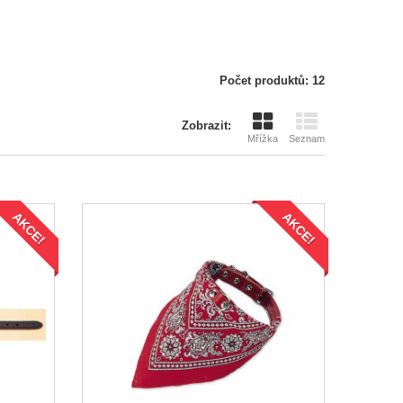
Počet produktů: 12
Zobrazit:
Mřížka
Seznam
AKCE!
AKCE!