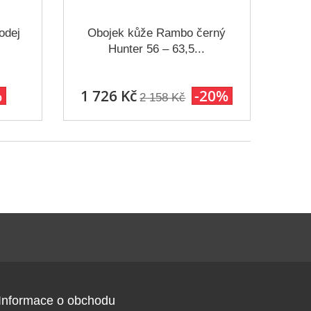
odej
Obojek kůže Rambo černý
Hunter 56 – 63,5...
%
1 726 Kč
-20%
2 158 Kč
Informace o obchodu