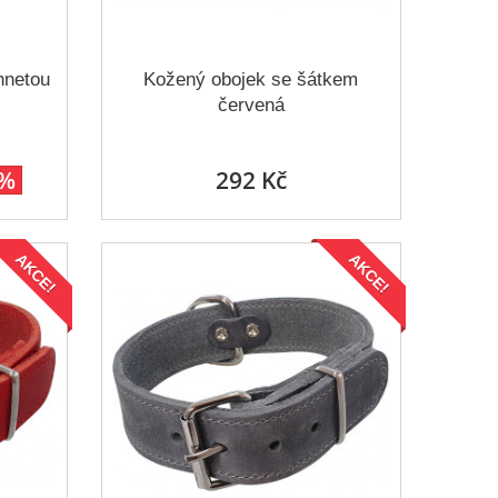
nnetou
Kožený obojek se šátkem
červená
0%
292 Kč
AKCE!
AKCE!