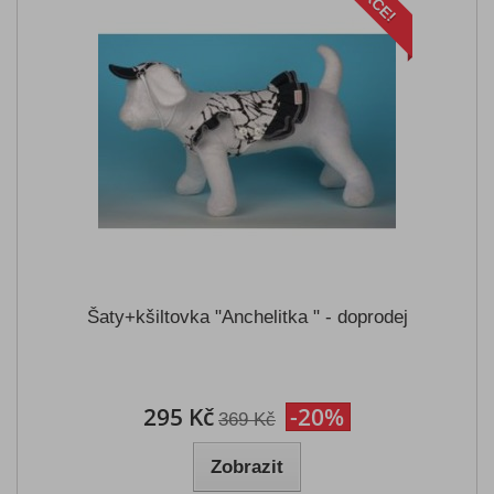
AKCE!
Šaty+kšiltovka "Anchelitka " - doprodej
295 Kč
-20%
369 Kč
Zobrazit