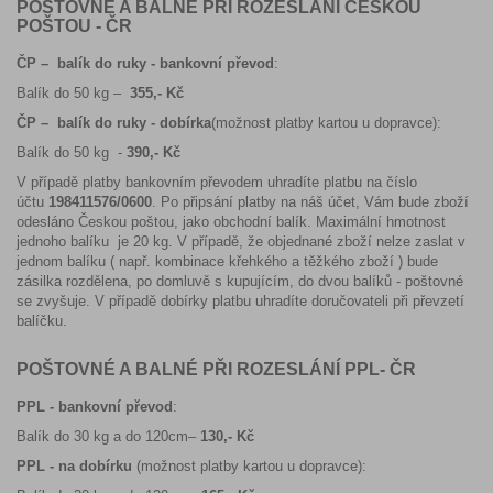
POŠTOVNÉ A BALNÉ PŘI ROZESLÁNÍ ČESKOU
POŠTOU - ČR
ČP – balík do ruky - bankovní převod
:
Balík do 50 kg –
355,- Kč
ČP – balík do ruky - dobírka
(možnost platby kartou u dopravce):
Balík do 50 kg -
390,- Kč
V případě platby bankovním převodem uhradíte platbu na číslo
účtu
198411576/0600
. Po připsání platby na náš účet, Vám bude zboží
odesláno Českou poštou, jako obchodní balík. Maximální hmotnost
jednoho balíku je 20 kg. V případě, že objednané zboží nelze zaslat v
jednom balíku ( např. kombinace křehkého a těžkého zboží ) bude
zásilka rozdělena, po domluvě s kupujícím, do dvou balíků - poštovné
se zvyšuje. V případě dobírky platbu uhradíte doručovateli při převzetí
balíčku.
POŠTOVNÉ A BALNÉ PŘI ROZESLÁNÍ PPL- ČR
PPL - bankovní převod
:
Balík do 30 kg a do 120cm–
130,- Kč
PPL - na dobírku
(možnost platby kartou u dopravce):