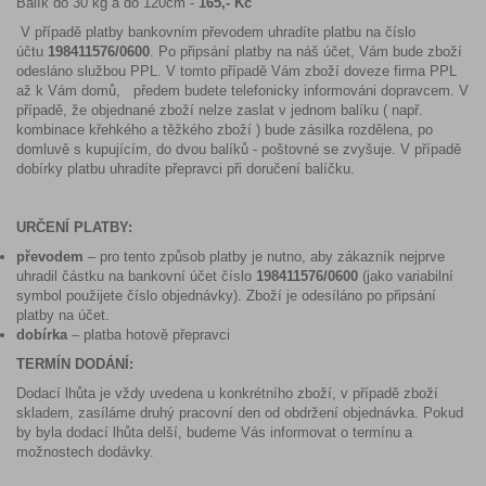
Balík do 30 kg a do 120cm -
165,- Kč
V případě platby bankovním převodem uhradíte platbu na číslo
účtu
198411576/0600
. Po připsání platby na náš účet, Vám bude zboží
odesláno službou PPL. V tomto případě Vám zboží doveze firma PPL
až k Vám domů, předem budete telefonicky informováni dopravcem. V
případě, že objednané zboží nelze zaslat v jednom balíku ( např.
kombinace křehkého a těžkého zboží ) bude zásilka rozdělena, po
domluvě s kupujícím, do dvou balíků - poštovné se zvyšuje. V případě
dobírky platbu uhradíte přepravci při doručení balíčku.
URČENÍ PLATBY:
převodem
– pro tento způsob platby je nutno, aby zákazník nejprve
uhradil částku na bankovní účet číslo
198411576/0600
(jako variabilní
symbol použijete číslo objednávky). Zboží je odesíláno po připsání
platby na účet.
dobírka
– platba hotově přepravci
TERMÍN DODÁNÍ:
Dodací lhůta je vždy uvedena u konkrétního zboží, v případě zboží
skladem, zasíláme druhý pracovní den od obdržení objednávka. Pokud
by byla dodací lhůta delší, budeme Vás informovat o termínu a
možnostech dodávky.