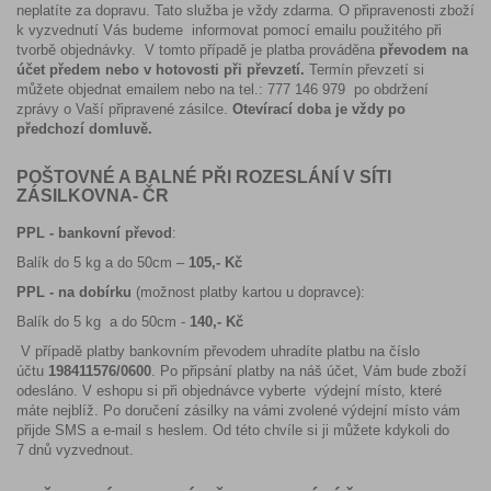
neplatíte za dopravu. Tato služba je vždy zdarma. O připravenosti zboží
k vyzvednutí Vás budeme informovat pomocí emailu použitého při
tvorbě objednávky. V tomto případě je platba prováděna
převodem na
účet předem nebo v hotovosti při převzetí.
Termín převzetí si
můžete objednat emailem nebo na tel.: 777 146 979 po obdržení
zprávy o Vaší připravené zásilce.
Otevírací doba je vždy po
předchozí domluvě.
POŠTOVNÉ A BALNÉ PŘI ROZESLÁNÍ V SÍTI
ZÁSILKOVNA- ČR
PPL - bankovní převod
:
Balík do 5 kg a do 50cm –
105,- Kč
PPL - na dobírku
(možnost platby kartou u dopravce):
Balík do 5 kg a do 50cm -
140,- Kč
V případě platby bankovním převodem uhradíte platbu na číslo
účtu
198411576/0600
. Po připsání platby na náš účet, Vám bude zboží
odesláno. V eshopu si při objednávce
vyberte výdejní místo, které
máte nejblíž. Po doručení zásilky na vámi zvolené výdejní místo vám
přijde SMS a e-mail s heslem. Od této chvíle si ji můžete kdykoli do
7 dnů vyzvednout.