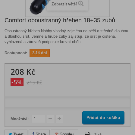
Zobrazit větší
Comfort oboustranný hřeben 18+35 zubů
Oboustranný hřeben Nobby vhodný zejména na péči o středně dlouhou
a dlouhou srst. Jemné a hrubé zuby zajišťují, že srst je čištěná,
vyhlazená a zároveň podporuje krevní oběh.
Dostupnost:
2-14 dní
208 Kč
-5%
219 Kč
Přidat do košíku
Množství:
Tweet
Share
Google+
Tisk