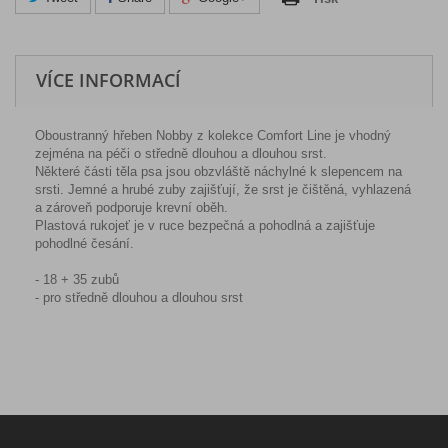
VÍCE INFORMACÍ
Oboustranný hřeben Nobby z kolekce Comfort Line je vhodný
zejména na péči o středně dlouhou a dlouhou srst.
Některé části těla psa jsou obzvláště náchylné k slepencem na
srsti. Jemné a hrubé zuby zajišťují, že srst je čištěná, vyhlazená
a zároveň podporuje krevní oběh.
Plastová rukojeť je v ruce bezpečná a pohodlná a zajišťuje
pohodlné česání.
- 18 + 35 zubů
- pro středně dlouhou a dlouhou srst