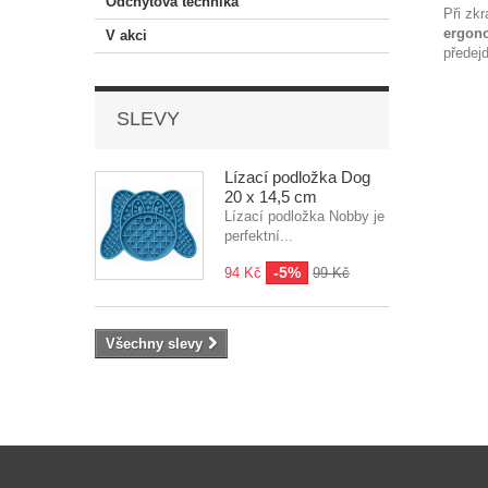
Odchytová technika
Při zk
ergon
V akci
předej
SLEVY
Lízací podložka Dog
20 x 14,5 cm
Lízací podložka Nobby je
perfektní...
-5%
94 Kč
99 Kč
Všechny slevy