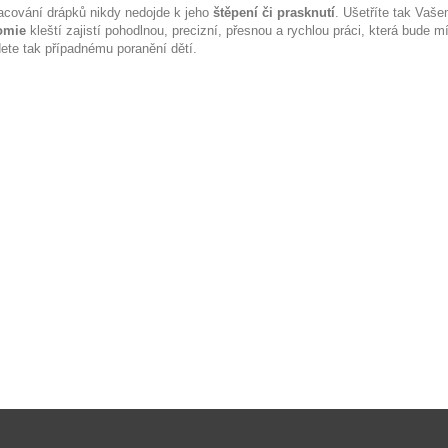
racování drápků nikdy nedojde k jeho
štěpení či prasknutí
. Ušetříte tak Vaš
omie
kleští zajistí pohodlnou, precizní, přesnou a rychlou práci, která bude
dete tak případnému poranění dětí.