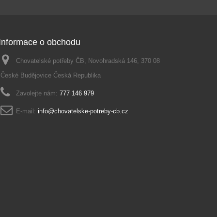
Informace o obchodu
Chovatelské potřeby ČB, Novohradská 146, 370 08
České Budějovice Česká Republika
Zavolejte nám:
777 146 979
E-mail:
info@chovatelske-potreby-cb.cz