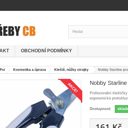
AKT
OBCHODNÍ PODMÍNKY
Psi
Kosmetika a úprava
Kleště, nůžky strojky
Nobby Starline pr
Nobby Starline
AKCE!
Profesionální kleštič
ergonomická protiskluz
Dostupnost:
skla
161 Kč