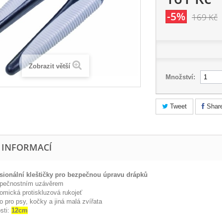
-5%
169 Kč
Zobrazit větší
Množství:
Tweet
Shar
E INFORMACÍ
esionální kleštičky
pro bezpečnou úpravu drápků
zpečnostním uzávěrem
nomická protiskluzová rukojeť
o pro psy, kočky a jiná malá zvířata
osti:
12cm