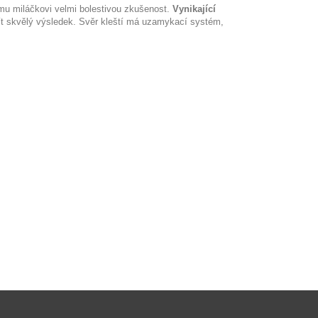
emu miláčkovi velmi bolestivou zkušenost.
Vynikající
 mít skvělý výsledek. Svěr kleští má uzamykací systém,