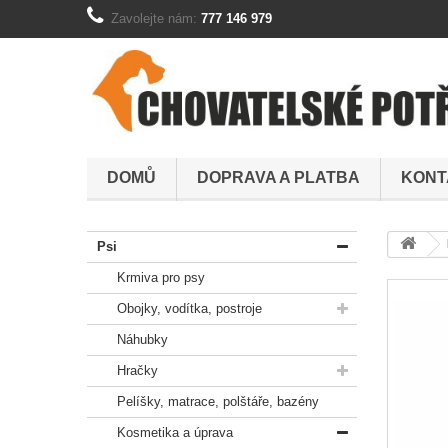
Zavolejte nám:
777 146 979
DOMŮ
DOPRAVA A PLATBA
KONT
Psi
Krmiva pro psy
Obojky, vodítka, postroje
Náhubky
Hračky
Pelíšky, matrace, polštáře, bazény
Kosmetika a úprava