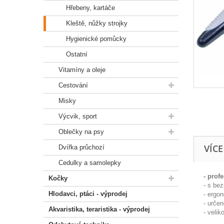
Hřebeny, kartáče
Kleště, nůžky strojky
Hygienické pomůcky
Ostatní
Vitamíny a oleje
Cestování
Misky
Výcvik, sport
Oblečky na psy
VÍC
Dvířka průchozí
Cedulky a samolepky
- prof
Kočky
- s be
Hlodavci, ptáci - výprodej
- ergo
- určen
Akvaristika, teraristika - výprodej
- velik