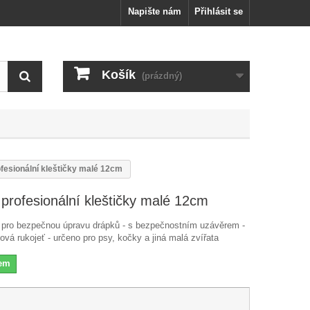
Napište nám
Přihlásit se
Košík
(prázdný)
ofesionální kleštičky malé 12cm
 profesionální kleštičky malé 12cm
ky pro bezpečnou úpravu drápků - s bezpečnostním uzávěrem -
ová rukojeť - určeno pro psy, kočky a jiná malá zvířata
dem