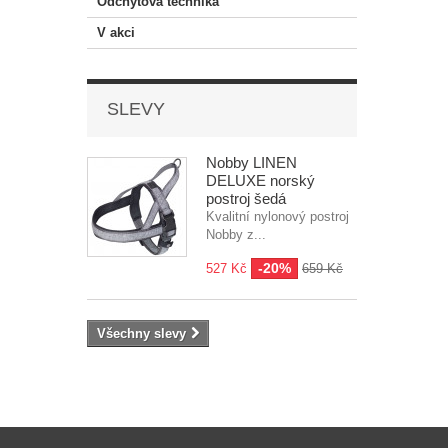
Odchytová technika
V akci
SLEVY
Nobby LINEN
DELUXE norský
postroj šedá
Kvalitní nylonový postroj
Nobby z...
-20%
527 Kč
659 Kč
Všechny slevy