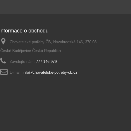
Informace o obchodu
Chovatelské potřeby ČB, Novohradská 146, 370 08
České Budějovice Česká Republika
Zavolejte nám:
777 146 979
E-mail:
info@chovatelske-potreby-cb.cz