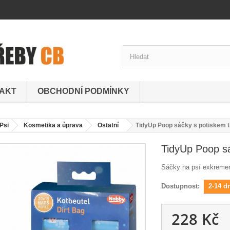
AKT
OBCHODNÍ PODMÍNKY
Psi
Kosmetika a úprava
Ostatní
TidyUp Poop sáčky s potiskem tl
TidyUp Poop sá
Sáčky na psí exkrementy
Dostupnost:
2-14 d
228 Kč