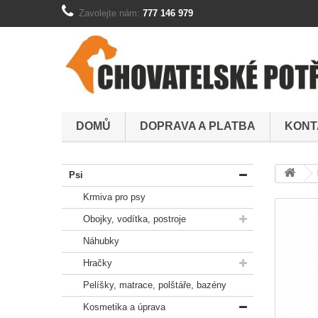
Zavolejte nám:
777 146 979
DOMŮ
DOPRAVA A PLATBA
KONT
Psi
Krmiva pro psy
Obojky, vodítka, postroje
Náhubky
Hračky
Pelíšky, matrace, polštáře, bazény
Kosmetika a úprava