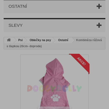
OSTATNÍ
SLEVY
Psi
Oblečky na psy
Ostatní
Kombinéza růžová
s tlapkou 20cm- doprodej
AKCE!