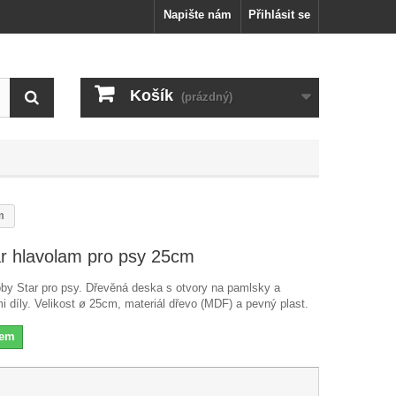
Napište nám
Přihlásit se
Košík
(prázdný)
m
r hlavolam pro psy 25cm
bby Star pro psy. Dřevěná deska s otvory na pamlsky a
i díly. Velikost ø 25cm, materiál dřevo (MDF) a pevný plast.
dem