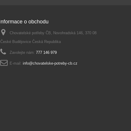
Informace o obchodu
Chovatelské potřeby ČB, Novohradská 146, 370 08
České Budějovice Česká Republika
Zavolejte nám:
777 146 979
E-mail:
info@chovatelske-potreby-cb.cz