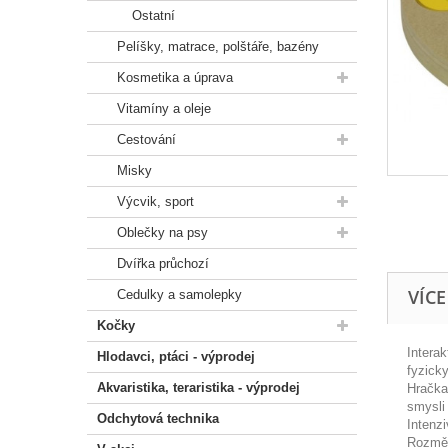
Ostatní
Pelíšky, matrace, polštáře, bazény
Kosmetika a úprava
Vitamíny a oleje
Cestování
Misky
Výcvik, sport
Oblečky na psy
Dvířka průchozí
VÍC
Cedulky a samolepky
Kočky
Interak
Hlodavci, ptáci - výprodej
fyzicky
Akvaristika, teraristika - výprodej
Hračka
smysli
Odchytová technika
Intenz
Rozměr