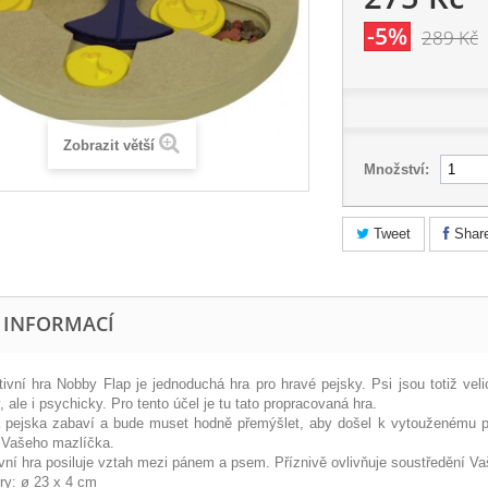
-5%
289 Kč
Zobrazit větší
Množství:
Tweet
Shar
E INFORMACÍ
tivní hra Nobby Flap je jednoduchá hra pro hravé pejsky. Psi jsou totiž veli
, ale i psychicky. Pro tento účel je tu tato propracovaná hra.
 pejska zabaví a bude muset hodně přemýšlet, aby došel k vytouženému pa
 Vašeho mazlíčka.
ivní hra posiluje vztah mezi pánem a psem. Příznivě ovlivňuje soustředění V
y: ø 23 x 4 cm