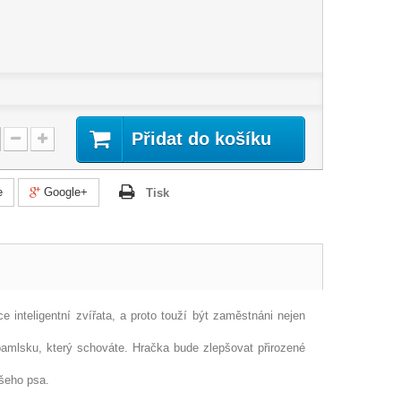
Přidat do košíku
e
Google+
Tisk
ce inteligentní zvířata, a proto touží být zaměstnáni nejen
mlsku, který schováte. Hračka bude zlepšovat přirozené
ašeho psa.