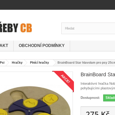
AKT
OBCHODNÍ PODMÍNKY
Psi
Hračky
Plnící hračky
BrainBoard Star hlavolam pro psy 25c
BrainBoard Sta
AKCE!
Interaktivní hračka No
pohybujícími plastovým
Dostupnost:
Skla
275 Kč