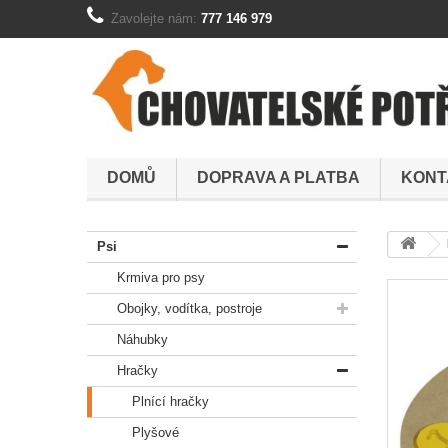
Zavolejte nám:
777 146 979
DOMŮ
DOPRAVA A PLATBA
KONT
Psi
Krmiva pro psy
Obojky, vodítka, postroje
Náhubky
Hračky
Plnící hračky
Plyšové