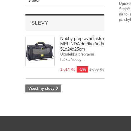
V akci
Upozo
Stejně
na to,
již ch
SLEVY
Nobby přepravní taška
MELINDA do 9kg šedá
51x24x25cm
Ultralehká přepravní
taška Nobby...
-5%
1 614 Kč
1 699 Kč
Všechny slevy