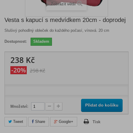
Zobrazit větší
Vesta s kapucí s medvídkem 20cm - doprodej
Slušivý pohodlný obleček do každého počasí, vínová. 20 cm
Dostupnost:
Skladem
238 Kč
-20%
298 Kč
Přidat do košíku
Množství:
Tweet
Share
Google+
Tisk