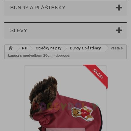
BUNDY A PLÁŠTĚNKY
SLEVY
Psi
Oblečky na psy
Bundy a pláštěnky
Vesta s
kapucí s medvídkem 20cm - doprodej
AKCE!