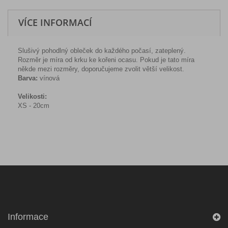
VÍCE INFORMACÍ
Slušivý pohodlný obleček do každého počasí, zateplený.
Rozměr je míra od krku ke kořeni ocasu. Pokud je tato míra
někde mezi rozměry, doporučujeme zvolit větší velikost.
Barva:
vínová
Velikosti:
XS - 20cm
Informace