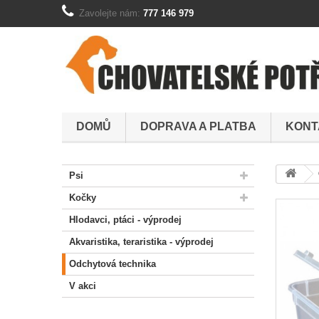
Zavolejte nám:
777 146 979
DOMŮ
DOPRAVA A PLATBA
KONT
Psi
Kočky
Hlodavci, ptáci - výprodej
Akvaristika, teraristika - výprodej
Odchytová technika
V akci