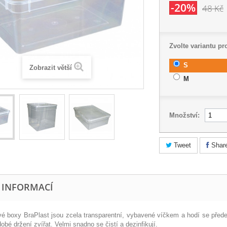
-20%
48 Kč
Zvolte variantu pr
S
Zobrazit větší
M
Množství:
Tweet
Shar
E INFORMACÍ
vé boxy BraPlast jsou zcela transparentní, vybavené víčkem a hodí se přede
obé držení zvířat. Velmi snadno se čistí a dezinfikují.