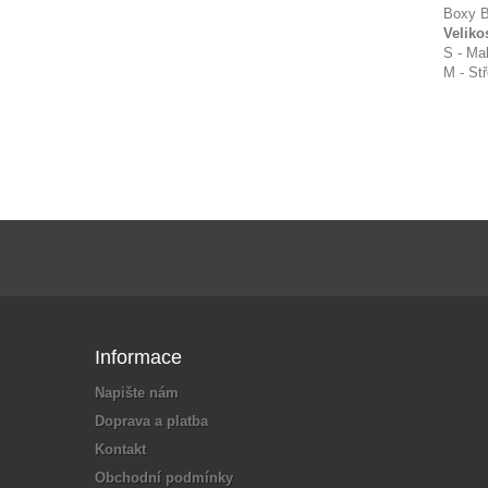
Boxy B
Veliko
S - Ma
M - St
Informace
Napište nám
Doprava a platba
Kontakt
Obchodní podmínky