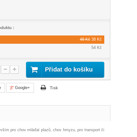
oduktu :
48 Kč
38 Kč
54 Kč
Přidat do košíku
e
Google+
Tisk
vším pro chov mláďat plazů, chov hmyzu, pro transport či