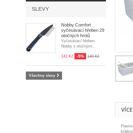
SLEVY
Nobby Comfort
vyčesávací hřeben 29
otočných hrotů
Vyčesávací hřeben
Nobby s otočnými...
-5%
142 Kč
149 Kč
Všechny slevy
VÍC
Plasto
krátkod