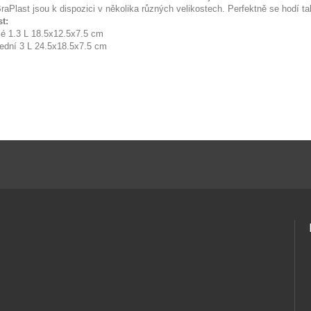
raPlast jsou k dispozici v několika různých velikostech. Perfektně se hodí ta
st:
lé 1.3 L 18.5x12.5x7.5 cm
řední 3 L 24.5x18.5x7.5 cm