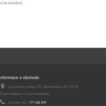
ké do inkubátorů.
Informace o obchodu
Chovatelské potřeby ČB, Novohradská 146, 370 08
České Budějovice Česká Republika
Zavolejte nám:
777 146 979