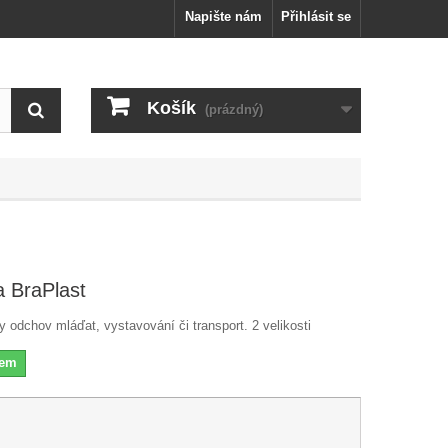
Napište nám
Přihlásit se
Košík
(prázdný)
a BraPlast
y odchov mláďat, vystavování či transport. 2 velikosti
dem