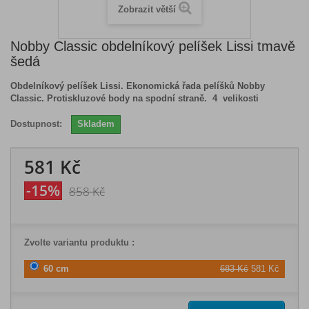
Zobrazit větší
Nobby Classic obdelníkový pelíšek Lissi tmavě
šedá
Obdelníkový pelíšek Lissi. Ekonomická řada pelíšků Nobby
Classic.
Protiskluzové body na spodní straně.
4 velikosti
Dostupnost:
Skladem
581 Kč
-15%
858 Kč
Zvolte variantu produktu :
60 cm
683 Kč
581 Kč