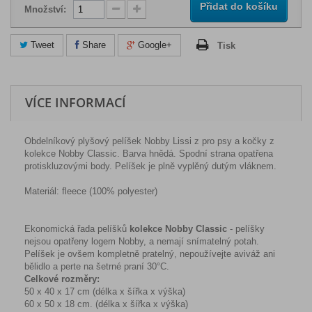
Přidat do košíku
Množství:
Tweet
Share
Google+
Tisk
VÍCE INFORMACÍ
Obdelníkový plyšový pelíšek Nobby Lissi z pro psy a kočky z
kolekce Nobby Classic. Barva hnědá. Spodní strana opatřena
protiskluzovými body. Pelíšek je plně vyplěný dutým vláknem.
Materiál: fleece (100% polyester)
Ekonomická řada pelíšků
kolekce Nobby Classic
- pelíšky
nejsou opatřeny logem Nobby, a nemají snímatelný potah.
Pelíšek je ovšem kompletně pratelný, nepoužívejte aviváž ani
bělidlo a perte na šetrné praní 30°C.
Celkové rozměry:
50 x 40 x 17 cm (délka x šířka x výška)
60 x 50 x 18 cm. (délka x šířka x výška)