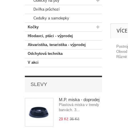
Oblečky na psy
Dvířka průchozí
Cedulky a samolepky
Kočky
VÍC
Hlodavci, ptáci - výprodej
Akvaristika, teraristika - výprodej
Postro
Obvod 
Odchytová technika
Různé 
V akci
SLEVY
M.P. miska - doprodej
Plastová miska v trendy
barvách. 3...
29 Kč
36 Kč