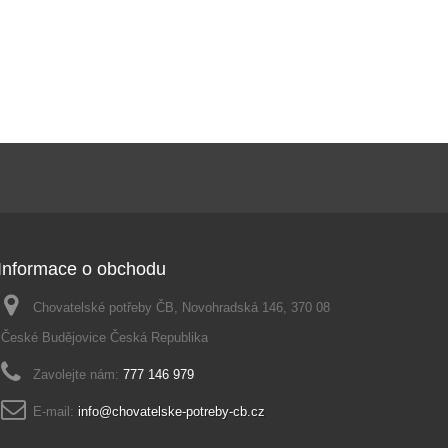
Informace o obchodu
Chovatelské potřeby ČB, Novohradská 146, 370 08
České Budějovice Česká Republika
Zavolejte nám:
777 146 979
E-mail:
info@chovatelske-potreby-cb.cz