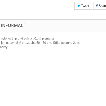
Tweet
Shar
E INFORMACÍ
j nylonový pro všechna běžná plemena.
je nastavitelný v rozsahu 50 - 70 cm. Šířka popruhu 2cm.
barvy