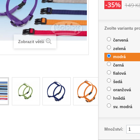
-35%
149 K
Zvolte variantu pr
červená
Zobrazit větší
zelená
modrá
černá
fialová
šedá
oranžová
hnědá
sv. modrá
Množství: