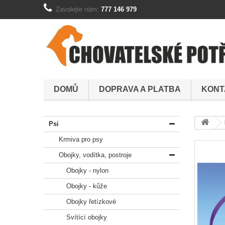
Zavolejte nám:
777 146 979
DOMŮ
DOPRAVA A PLATBA
KONT
Psi
Krmiva pro psy
Obojky, vodítka, postroje
Obojky - nylon
Obojky - kůže
Obojky řetízkové
Svítící obojky