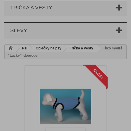
TRIČKA A VESTY
SLEVY
Psi
Oblečky na psy
Trička a vesty
Tílko modré
"Lucky'' -doprodej
AKCE!