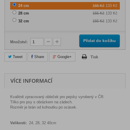
24 cm
166 Kč
133 Kč
28 cm
166 Kč
133 Kč
32 cm
166 Kč
133 Kč
Přidat do košíku
Množství:
Tweet
Share
Google+
Tisk
VÍCE INFORMACÍ
Kvalitně zpracovaný obleček pro pejsky vyrobený v ČR.
Tílko pro psy s obrázkem na zádech.
Rozměr je brán od kohoutku po ocásek.
Velikosti:
24, 28, 32 40cm